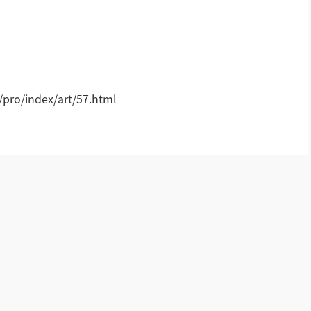
!
ro/index/art/57.html