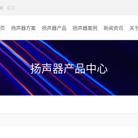
台
页
扬声器方案
扬声器产品
扬声器案例
新闻资讯
关
草地音箱
学校
吊顶喇叭系列
景区
扬声器产品中心
防水喇叭系列
车站
壁挂音箱系列
商场
天花喇叭系列
园区
音柱系列
其它