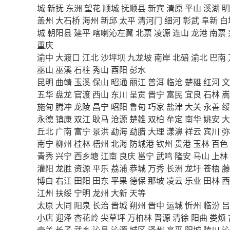
城
新抚
东洲
望花
顺城
抚顺县
新宾
清原
平山
溪湖
明
盖州
大石桥
海州
新邱
太平
清河门
细河
彰武
阜新
白
城
朝阳县
建平
喀喇沁左翼
北票
凌源
连山
龙港
南票
重庆
渝中
大渡口
江北
沙坪坝
九龙坡
南岸
北碚
渝北
巴南
巫山
巫溪
石柱
秀山
酉阳
彭水
昆明
曲靖
玉溪
保山
昭通
丽江
普洱
临沧
楚雄
红河
文
五华
盘龙
官渡
西山
东川
呈贡
晋宁
富民
宜良
石林
嵩
施甸
腾冲
龙陵
昌宁
昭阳
鲁甸
巧家
盐津
大关
永善
绥
永德
镇康
双江
耿马
沧源
楚雄
双柏
牟定
南华
姚安
大
丘北
广南
富宁
景洪
勐海
勐腊
大理
漾濞
祥云
宾川
弥
南宁
柳州
桂林
梧州
北海
防城港
钦州
贵港
玉林
百色
青秀
兴宁
西乡塘
江南
良庆
邕宁
武鸣
隆安
马山
上林
灌阳
龙胜
资源
平乐
荔浦
恭城
万秀
长洲
龙圩
苍梧
藤
博白
右江
田阳
田东
平果
德保
那坡
凌云
乐业
田林
西
江州
扶绥
宁明
龙州
大新
天等
太原
大同
阳泉
长治
晋城
朔州
晋中
运城
忻州
临汾
吕
小店
迎泽
杏花岭
尖草坪
万柏林
晋源
清徐
阳曲
娄烦
壶关
长子
武乡
沁县
沁源
城区
泽州
高平
阳城
陵川
沁