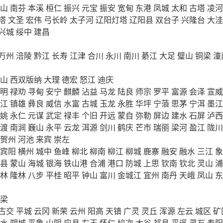
山
南芬
本溪
桓仁
振兴
元宝
振安
宽甸
东港
凤城
太和
古塔
凌河
塔
文圣
宏伟
弓长岭
太子河
辽阳灯塔
辽阳县
双台子
兴隆台
大洼
兴城
绥中
建昌
万州
涪陵
黔江
长寿
江津
合川
永川
南川
綦江
大足
璧山
铜梁
潼
山
西双版纳
大理
德宏
怒江
迪庆
明
禄劝
寻甸
安宁
麒麟
沾益
马龙
陆良
师宗
罗平
富源
会泽
宣威
江
镇雄
彝良
威信
水富
古城
玉龙
永胜
华坪
宁蒗
思茅
宁洱
墨江
姚
永仁
元谋
武定
禄丰
个旧
开远
蒙自
弥勒
屏边
建水
石屏
泸西
渡
南涧
巍山
永平
云龙
洱源
剑川
鹤庆
芒市
瑞丽
梁河
盈江
陇川
贺州
河池
来宾
崇左
宾阳
横州
城中
鱼峰
柳北
柳南
柳江
柳城
鹿寨
融安
融水
三江
象
县
蒙山
海城
银海
铁山港
合浦
港口
防城
上思
钦南
钦北
灵山
浦
林
隆林
八步
平桂
昭平
钟山
富川
金城江
宜州
南丹
天峨
凤山
东
梁
古交
平城
云冈
新荣
云州
阳高
天镇
广灵
灵丘
浑源
左云
城区
矿
水
朔城
平鲁
山阴
应县
右玉
怀仁
榆次
太谷
祁县
平遥
灵石
寿阳