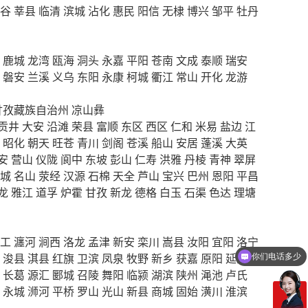
谷
莘县
临清
滨城
沾化
惠民
阳信
无棣
博兴
邹平
牡丹
鹿城
龙湾
瓯海
洞头
永嘉
平阳
苍南
文成
泰顺
瑞安
磐安
兰溪
义乌
东阳
永康
柯城
衢江
常山
开化
龙游
甘孜藏族自治州
凉山彝
贡井
大安
沿滩
荣县
富顺
东区
西区
仁和
米易
盐边
江
昭化
朝天
旺苍
青川
剑阁
苍溪
船山
安居
蓬溪
大英
安
营山
仪陇
阆中
东坡
彭山
仁寿
洪雅
丹棱
青神
翠屏
城
名山
荥经
汉源
石棉
天全
芦山
宝兴
巴州
恩阳
平昌
龙
雅江
道孚
炉霍
甘孜
新龙
德格
白玉
石渠
色达
理塘
工
瀍河
涧西
洛龙
孟津
新安
栾川
嵩县
汝阳
宜阳
洛宁
你们电话多少
浚县
淇县
红旗
卫滨
凤泉
牧野
新乡
获嘉
原阳
延津
需要产品报价
长葛
源汇
郾城
召陵
舞阳
临颍
湖滨
陕州
渑池
卢氏
永城
浉河
平桥
罗山
光山
新县
商城
固始
潢川
淮滨