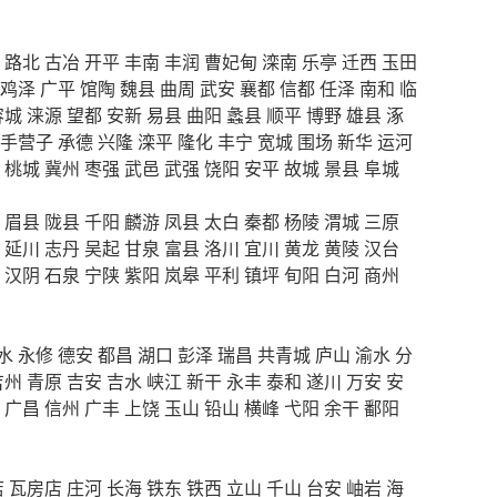
路北
古冶
开平
丰南
丰润
曹妃甸
滦南
乐亭
迁西
玉田
鸡泽
广平
馆陶
魏县
曲周
武安
襄都
信都
任泽
南和
临
容城
涞源
望都
安新
易县
曲阳
蠡县
顺平
博野
雄县
涿
手营子
承德
兴隆
滦平
隆化
丰宁
宽城
围场
新华
运河
桃城
冀州
枣强
武邑
武强
饶阳
安平
故城
景县
阜城
眉县
陇县
千阳
麟游
凤县
太白
秦都
杨陵
渭城
三原
延川
志丹
吴起
甘泉
富县
洛川
宜川
黄龙
黄陵
汉台
汉阴
石泉
宁陕
紫阳
岚皋
平利
镇坪
旬阳
白河
商州
水
永修
德安
都昌
湖口
彭泽
瑞昌
共青城
庐山
渝水
分
吉州
青原
吉安
吉水
峡江
新干
永丰
泰和
遂川
万安
安
广昌
信州
广丰
上饶
玉山
铅山
横峰
弋阳
余干
鄱阳
店
瓦房店
庄河
长海
铁东
铁西
立山
千山
台安
岫岩
海