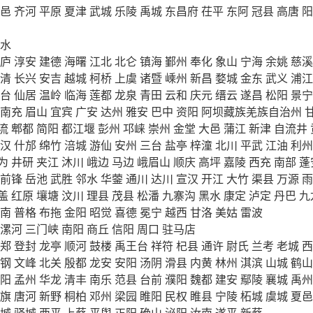
邑
齐河
平原
夏津
武城
乐陵
禹城
东昌府
茌平
东阿
冠县
高唐
阳
水
庐
淳安
建德
海曙
江北
北仑
镇海
鄞州
奉化
象山
宁海
余姚
慈溪
清
长兴
安吉
越城
柯桥
上虞
诸暨
嵊州
新昌
婺城
金东
武义
浦江
台
仙居
温岭
临海
莲都
龙泉
青田
云和
庆元
缙云
遂昌
松阳
景宁
南充
眉山
宜宾
广安
达州
雅安
巴中
资阳
阿坝藏族羌族自治州
流
郫都
简阳
都江堰
彭州
邛崃
崇州
金堂
大邑
蒲江
新津
自流井
汉
什邡
绵竹
涪城
游仙
安州
三台
盐亭
梓潼
北川
平武
江油
利州
为
井研
夹江
沐川
峨边
马边
峨眉山
顺庆
高坪
嘉陵
西充
南部
蓬
前锋
岳池
武胜
邻水
华蓥
通川
达川
宣汉
开江
大竹
渠县
万源
雨
盖
红原
壤塘
汶川
理县
茂县
松潘
九寨沟
黑水
康定
泸定
丹巴
九
南
普格
布拖
金阳
昭觉
喜德
冕宁
越西
甘洛
美姑
雷波
漯河
三门峡
南阳
商丘
信阳
周口
驻马店
郑
登封
龙亭
顺河
鼓楼
禹王台
祥符
杞县
通许
尉氏
兰考
老城
西
钢
文峰
北关
殷都
龙安
安阳
汤阴
滑县
内黄
林州
淇滨
山城
鹤山
阳
孟州
华龙
清丰
南乐
范县
台前
濮阳
魏都
建安
鄢陵
襄城
禹州
旗
唐河
新野
桐柏
邓州
梁园
睢阳
民权
睢县
宁陵
柘城
虞城
夏邑
城
驿城
西平
上蔡
平舆
正阳
确山
泌阳
汝南
遂平
新蔡