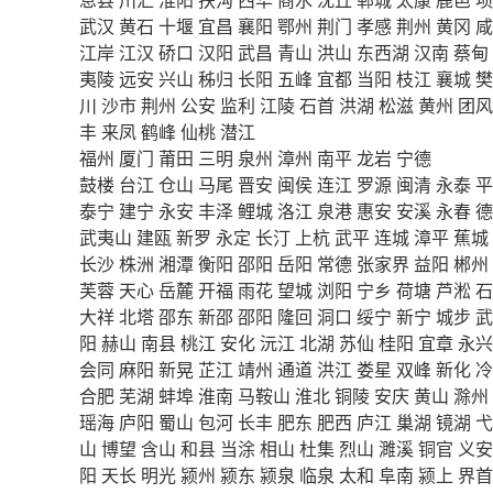
武汉
黄石
十堰
宜昌
襄阳
鄂州
荆门
孝感
荆州
黄冈
咸
江岸
江汉
硚口
汉阳
武昌
青山
洪山
东西湖
汉南
蔡甸
夷陵
远安
兴山
秭归
长阳
五峰
宜都
当阳
枝江
襄城
樊
川
沙市
荆州
公安
监利
江陵
石首
洪湖
松滋
黄州
团风
丰
来凤
鹤峰
仙桃
潜江
福州
厦门
莆田
三明
泉州
漳州
南平
龙岩
宁德
鼓楼
台江
仓山
马尾
晋安
闽侯
连江
罗源
闽清
永泰
平
泰宁
建宁
永安
丰泽
鲤城
洛江
泉港
惠安
安溪
永春
德
武夷山
建瓯
新罗
永定
长汀
上杭
武平
连城
漳平
蕉城
长沙
株洲
湘潭
衡阳
邵阳
岳阳
常德
张家界
益阳
郴州
芙蓉
天心
岳麓
开福
雨花
望城
浏阳
宁乡
荷塘
芦淞
石
大祥
北塔
邵东
新邵
邵阳
隆回
洞口
绥宁
新宁
城步
武
阳
赫山
南县
桃江
安化
沅江
北湖
苏仙
桂阳
宜章
永兴
会同
麻阳
新晃
芷江
靖州
通道
洪江
娄星
双峰
新化
冷
合肥
芜湖
蚌埠
淮南
马鞍山
淮北
铜陵
安庆
黄山
滁州
瑶海
庐阳
蜀山
包河
长丰
肥东
肥西
庐江
巢湖
镜湖
弋
山
博望
含山
和县
当涂
相山
杜集
烈山
濉溪
铜官
义安
阳
天长
明光
颍州
颍东
颍泉
临泉
太和
阜南
颍上
界首