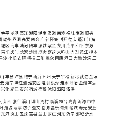
金平
龙湖
濠江
潮阳
潮南
澄海
南澳
禅城
南海
顺德
闻
端州
鼎湖
高要
四会
广宁
怀集
封开
德庆
蓬江
江海
城区
海丰
陆河
陆丰
源城
紫金
龙川
连平
和平
东源
常平
虎门
长安
沙田
厚街
寮步
大岭山
大朗
黄江
樟木
阜沙
小榄
古镇
横栏
三角
民众
南朗
港口
大涌
沙溪
三
山
丰县
沛县
睢宁
新沂
邳州
天宁
钟楼
新北
武进
金坛
云
灌南
清江浦
淮安区
淮阴
洪泽
涟水
盱眙
金湖
亭湖
兴化
靖江
泰兴
宿城
宿豫
沭阳
泗阳
泗洪
度
莱西
张店
淄川
博山
周村
临淄
桓台
高青
沂源
市中
阳
潍城
寒亭
坊子
奎文
临朐
昌乐
青州
诸城
寿光
安丘
东港
岚山
五莲
莒县
兰山
罗庄
河东
沂南
郯城
沂水