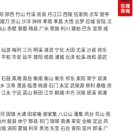
阳
郧西
竹山
竹溪
房县
丹江口
西陵
伍家岗
点军
猇亭
掇刀
京山
沙洋
钟祥
孝南
孝昌
大悟
云梦
应城
安陆
汉
通山
赤壁
曾都
随县
广水
恩施
利川
建始
巴东
宣恩
咸
仙游
梅列
三元
明溪
清流
宁化
大田
尤溪
沙县
将乐
平和
华安
延平
建阳
顺昌
浦城
光泽
松溪
政和
邵武
石鼓
蒸湘
南岳
衡南
衡山
衡东
祁东
耒阳
常宁
双清
乡
汉寿
澧县
临澧
桃源
石门
永定
武陵源
慈利
桑植
资
江永
宁远
蓝山
新田
江华
鹤城
中方
沅陵
辰溪
溆浦
河
固镇
大通
田家庵
谢家集
八公山
潘集
凤台
花山
雨
徽州
歙县
休宁
黟县
祁门
琅琊
南谯
来安
全椒
定远
凤
谯城
涡阳
蒙城
利辛
贵池
东至
石台
青阳
宣州
郎溪
广