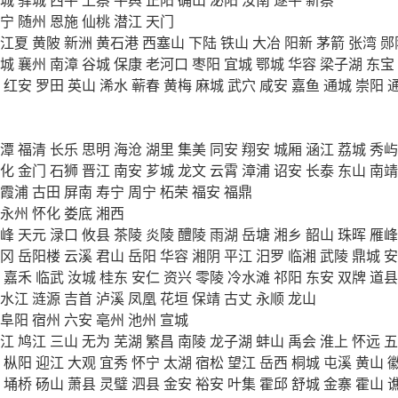
宁
随州
恩施
仙桃
潜江
天门
江夏
黄陂
新洲
黄石港
西塞山
下陆
铁山
大冶
阳新
茅箭
张湾
郧
城
襄州
南漳
谷城
保康
老河口
枣阳
宜城
鄂城
华容
梁子湖
东宝
红安
罗田
英山
浠水
蕲春
黄梅
麻城
武穴
咸安
嘉鱼
通城
崇阳
潭
福清
长乐
思明
海沧
湖里
集美
同安
翔安
城厢
涵江
荔城
秀屿
化
金门
石狮
晋江
南安
芗城
龙文
云霄
漳浦
诏安
长泰
东山
南靖
霞浦
古田
屏南
寿宁
周宁
柘荣
福安
福鼎
永州
怀化
娄底
湘西
峰
天元
渌口
攸县
茶陵
炎陵
醴陵
雨湖
岳塘
湘乡
韶山
珠晖
雁峰
冈
岳阳楼
云溪
君山
岳阳
华容
湘阴
平江
汨罗
临湘
武陵
鼎城
安
嘉禾
临武
汝城
桂东
安仁
资兴
零陵
冷水滩
祁阳
东安
双牌
道县
水江
涟源
吉首
泸溪
凤凰
花垣
保靖
古丈
永顺
龙山
阜阳
宿州
六安
亳州
池州
宣城
江
鸠江
三山
无为
芜湖
繁昌
南陵
龙子湖
蚌山
禹会
淮上
怀远
五
枞阳
迎江
大观
宜秀
怀宁
太湖
宿松
望江
岳西
桐城
屯溪
黄山
埇桥
砀山
萧县
灵璧
泗县
金安
裕安
叶集
霍邱
舒城
金寨
霍山