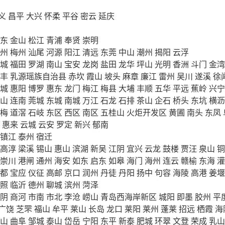
义
昌平
大兴
怀柔
平谷
密云
延庆
东
金山
松江
青浦
奉贤
崇明
州
梅州
汕尾
河源
阳江
清远
东莞
中山
潮州
揭阳
云浮
城
福田
罗湖
南山
宝安
龙岗
盐田
龙华
坪山
光明
香洲
斗门
金湾
丰
乳源瑶族自治县
赤坎
霞山
坡头
麻章
廉江
雷州
吴川
遂溪
徐
城
惠阳
博罗
惠东
龙门
梅江
梅县
大埔
丰顺
五华
平远
蕉岭
兴宁
山
连南
莞城
东城
南城
万江
石龙
石排
茶山
企石
桥头
东坑
横沥
梅
道滘
石岐
东区
西区
南区
五桂山
火炬开发区
黄圃
南头
东凤
惠来
云城
云安
罗定
新兴
郁南
镇江
泰州
宿迁
高淳
梁溪
锡山
惠山
滨湖
新吴
江阴
宜兴
云龙
鼓楼
贾汪
泉山
铜
崇川
港闸
通州
海安
如东
启东
如皋
海门
海州
连云
赣榆
东海
灌
都
宝应
仪征
高邮
京口
润州
丹徒
丹阳
扬中
句容
海陵
高港
姜堰
照
临沂
德州
聊城
滨州
菏泽
阴
商河
市南
市北
李沧
崂山
青岛西海岸新区
城阳
即墨
胶州
平
广饶
芝罘
福山
牟平
莱山
长岛
龙口
莱阳
莱州
蓬莱
招远
栖霞
海
山
曲阜
邹城
泰山
岱岳
宁阳
东平
新泰
肥城
环翠
文登
荣成
乳山