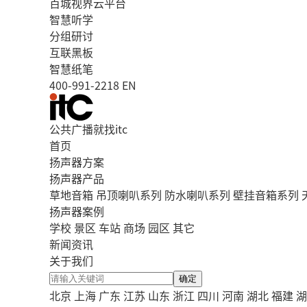
百城视界云平台
智慧听学
分组研讨
互联黑板
智慧纸笔
400-991-2218
EN
公共广播就找itc
首页
扬声器方案
扬声器产品
草地音箱
吊顶喇叭系列
防水喇叭系列
壁挂音箱系列
扬声器案例
学校
景区
车站
商场
园区
其它
新闻资讯
关于我们
确定
北京
上海
广东
江苏
山东
浙江
四川
河南
湖北
福建
湖