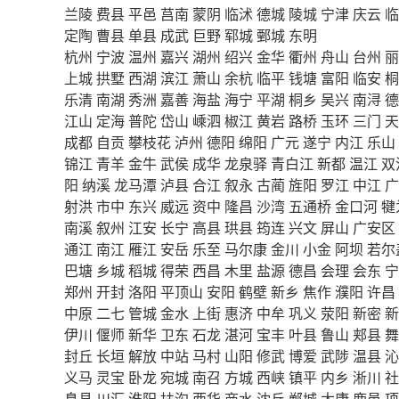
兰陵
费县
平邑
莒南
蒙阴
临沭
德城
陵城
宁津
庆云
临
定陶
曹县
单县
成武
巨野
郓城
鄄城
东明
杭州
宁波
温州
嘉兴
湖州
绍兴
金华
衢州
舟山
台州
丽
上城
拱墅
西湖
滨江
萧山
余杭
临平
钱塘
富阳
临安
桐
乐清
南湖
秀洲
嘉善
海盐
海宁
平湖
桐乡
吴兴
南浔
德
江山
定海
普陀
岱山
嵊泗
椒江
黄岩
路桥
玉环
三门
天
成都
自贡
攀枝花
泸州
德阳
绵阳
广元
遂宁
内江
乐山
锦江
青羊
金牛
武侯
成华
龙泉驿
青白江
新都
温江
双
阳
纳溪
龙马潭
泸县
合江
叙永
古蔺
旌阳
罗江
中江
广
射洪
市中
东兴
威远
资中
隆昌
沙湾
五通桥
金口河
犍
南溪
叙州
江安
长宁
高县
珙县
筠连
兴文
屏山
广安区
通江
南江
雁江
安岳
乐至
马尔康
金川
小金
阿坝
若尔
巴塘
乡城
稻城
得荣
西昌
木里
盐源
德昌
会理
会东
宁
郑州
开封
洛阳
平顶山
安阳
鹤壁
新乡
焦作
濮阳
许昌
中原
二七
管城
金水
上街
惠济
中牟
巩义
荥阳
新密
新
伊川
偃师
新华
卫东
石龙
湛河
宝丰
叶县
鲁山
郏县
舞
封丘
长垣
解放
中站
马村
山阳
修武
博爱
武陟
温县
沁
义马
灵宝
卧龙
宛城
南召
方城
西峡
镇平
内乡
淅川
社
息县
川汇
淮阳
扶沟
西华
商水
沈丘
郸城
太康
鹿邑
项