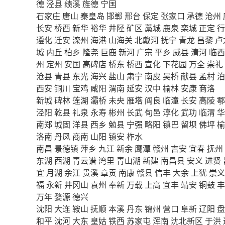
德
泾县
绩溪
旌德
宁国
石家庄
唐山
秦皇岛
邯郸
邢台
保定
张家口
承德
沧州
长安
桥西
新华
裕华
井陉
矿区
藁城
鹿泉
栾城
正定
行
遵化
迁安
滦州
海港
山海关
北戴河
抚宁
青龙
昌黎
卢
城
内丘
柏乡
隆尧
巨鹿
新河
广宗
平乡
威县
清河
临西
州
定州
安国
高碑店
桥东
桥西
宣化
下花园
万全
崇礼
沧县
青县
东光
海兴
盐山
肃宁
南皮
吴桥
献县
孟村
泊
西安
铜川
宝鸡
咸阳
渭南
延安
汉中
榆林
安康
商洛
新城
碑林
莲湖
灞桥
未央
雁塔
阎良
临潼
长安
高陵
鄠
泾阳
乾县
礼泉
永寿
彬州
长武
旬邑
淳化
武功
临渭
华
南郑
城固
洋县
西乡
勉县
宁强
略阳
镇巴
留坝
佛坪
榆
洛南
丹凤
商南
山阳
镇安
柞水
南昌
景德镇
萍乡
九江
新余
鹰潭
赣州
吉安
宜春
抚州
东湖
西湖
青云谱
湾里
青山湖
新建
南昌县
安义
进贤
宜
月湖
余江
贵溪
章贡
南康
赣县
信丰
大余
上犹
崇义
福
永新
井冈山
袁州
奉新
万载
上高
宜丰
靖安
铜鼓
丰
万年
婺源
德兴
沈阳
大连
鞍山
抚顺
本溪
丹东
锦州
营口
阜新
辽阳
盘
和平
沈河
大东
皇姑
铁西
苏家屯
浑南
沈北新区
于洪