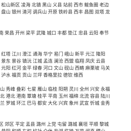
松山新区
凌海
北镇
黑山
义县
站前
西市
鲅鱼圈
老边
盘山
银州
清河
调兵山
开原
铁岭县
西丰
昌图
双塔
龙
南
荣昌
开州
梁平
武隆
城口
丰都
垫江
忠县
云阳
奉节
红塔
江川
澄江
通海
华宁
易门
峨山
新平
元江
隆阳
景东
景谷
镇沅
江城
孟连
澜沧
西盟
临翔
凤庆
云县
元阳
红河
金平
绿春
河口
文山
砚山
西畴
麻栗坡
马关
泸水
福贡
贡山
兰坪
香格里拉
德钦
维西
山
秀峰
叠彩
七星
雁山
临桂
阳朔
灵川
全州
兴安
永福
北
港北
港南
覃塘
桂平
平南
玉州
福绵
北流
容县
陆川
兰
罗城
环江
巴马
都安
大化
兴宾
象州
武宣
忻城
金秀
区
郊区
平定
盂县
潞州
上党
屯留
潞城
襄垣
平顺
黎城
昔阳
和顺
左权
榆社
介休
盐湖
临猗
万荣
闻喜
稷山