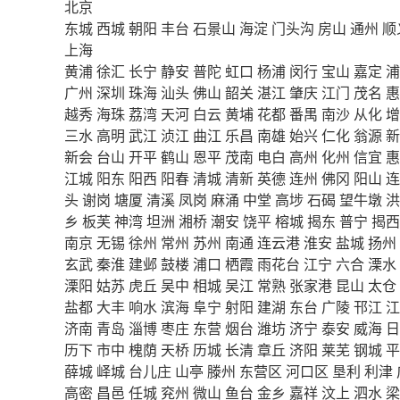
北京
东城
西城
朝阳
丰台
石景山
海淀
门头沟
房山
通州
顺
上海
黄浦
徐汇
长宁
静安
普陀
虹口
杨浦
闵行
宝山
嘉定
浦
广州
深圳
珠海
汕头
佛山
韶关
湛江
肇庆
江门
茂名
惠
越秀
海珠
荔湾
天河
白云
黄埔
花都
番禺
南沙
从化
增
三水
高明
武江
浈江
曲江
乐昌
南雄
始兴
仁化
翁源
新
新会
台山
开平
鹤山
恩平
茂南
电白
高州
化州
信宜
惠
江城
阳东
阳西
阳春
清城
清新
英德
连州
佛冈
阳山
连
头
谢岗
塘厦
清溪
凤岗
麻涌
中堂
高埗
石碣
望牛墩
洪
乡
板芙
神湾
坦洲
湘桥
潮安
饶平
榕城
揭东
普宁
揭西
南京
无锡
徐州
常州
苏州
南通
连云港
淮安
盐城
扬州
玄武
秦淮
建邺
鼓楼
浦口
栖霞
雨花台
江宁
六合
溧水
溧阳
姑苏
虎丘
吴中
相城
吴江
常熟
张家港
昆山
太仓
盐都
大丰
响水
滨海
阜宁
射阳
建湖
东台
广陵
邗江
江
济南
青岛
淄博
枣庄
东营
烟台
潍坊
济宁
泰安
威海
日
历下
市中
槐荫
天桥
历城
长清
章丘
济阳
莱芜
钢城
平
薛城
峄城
台儿庄
山亭
滕州
东营区
河口区
垦利
利津
高密
昌邑
任城
兖州
微山
鱼台
金乡
嘉祥
汶上
泗水
梁