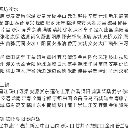
廊坊
衡水
唐
灵寿
高邑
深泽
赞皇
无极
平山
元氏
赵县
辛集
晋州
新乐
路南
龙
邯山
丛台
复兴
峰峰
肥乡
永年
临漳
成安
大名
涉县
磁县
邱县
南宫
沙河
竞秀
莲池
满城
清苑
徐水
涞水
阜平
定兴
唐县
高阳
张北
康保
沽源
尚义
蔚县
阳原
怀安
怀来
涿鹿
赤城
双桥
双滦
鹰
头
黄骅
河间
安次
广阳
固安
永清
香河
大城
文安
大厂
霸州
三河
邑
蓝田
周至
王益
印台
耀州
宜君
渭滨
金台
陈仓
凤翔
岐山
扶风
州
潼关
大荔
合阳
澄城
蒲城
白水
富平
韩城
华阴
宝塔
安塞
延长
阳
横山
神木
府谷
靖边
定边
绥德
米脂
佳县
吴堡
清涧
子洲
汉滨
上饶
昌江
珠山
浮梁
安源
湘东
莲花
上栗
芦溪
浔阳
濂溪
柴桑
武宁
修
安远
龙南
定南
全南
宁都
于都
兴国
会昌
寻乌
石城
瑞金
南康
城
樟树
高安
临川
东乡
南城
黎川
南丰
崇仁
乐安
宜黄
金溪
资溪
锦
铁岭
朝阳
葫芦岛
辽中
康平
法库
新民
中山
西岗
沙河口
甘井子
旅顺口
金州
普兰