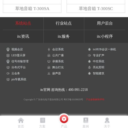
草地音箱 T-300SA
草地音箱 T-300SC
系统站点
行业站点
用户后台
itc资讯
itc服务
itc小程序
视频会议
会议系统
itcHUB会议一体机
LED显示屏
公共广播
专业扩声
信号传输管理
录播系统
中控系统
分布式平台
舞台灯光
亮化照明
云会务
扬声器
智能建筑
pis车载系统
itc官网
咨询热线：400-991-2218
Copyright © 广东保伦电子股份有限公司
粤ICP备16106620号
产品参数解释声明
首页
方案
产品
案例
关于