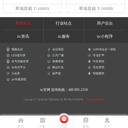
草地音箱 T-1600A
草地音箱 T-1600B
系统站点
行业站点
用户后台
itc资讯
itc服务
itc小程序
视频会议
会议系统
itcHUB会议一体机
LED显示屏
公共广播
专业扩声
信号传输管理
录播系统
中控系统
分布式平台
舞台灯光
亮化照明
云会务
扬声器
智能建筑
pis车载系统
itc官网
咨询热线：400-991-2218
Copyright © 广东保伦电子股份有限公司
粤ICP备16106620号
产品参数解释声明
首页
方案
产品
案例
关于