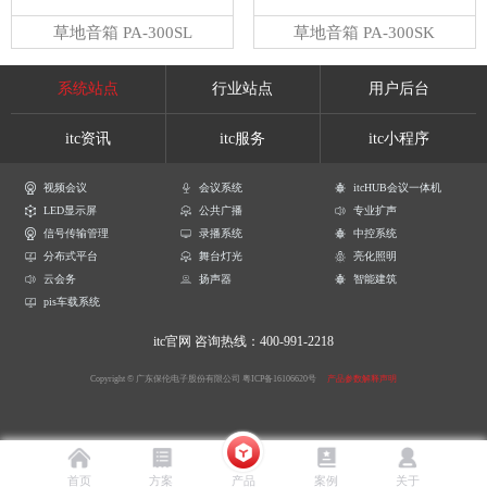
草地音箱 PA-300SL
草地音箱 PA-300SK
系统站点
行业站点
用户后台
itc资讯
itc服务
itc小程序
视频会议
会议系统
itcHUB会议一体机
LED显示屏
公共广播
专业扩声
信号传输管理
录播系统
中控系统
分布式平台
舞台灯光
亮化照明
云会务
扬声器
智能建筑
pis车载系统
itc官网
咨询热线：400-991-2218
Copyright © 广东保伦电子股份有限公司
粤ICP备16106620号
产品参数解释声明
首页
方案
产品
案例
关于