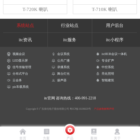
T-720K 喇叭
T-710K 喇叭
系统站点
行业站点
用户后台
itc资讯
itc服务
itc小程序
视频会议
会议系统
itcHUB会议一体机
LED显示屏
公共广播
专业扩声
信号传输管理
录播系统
中控系统
分布式平台
舞台灯光
亮化照明
云会务
扬声器
智能建筑
pis车载系统
itc官网
咨询热线：400-991-2218
Copyright © 广东保伦电子股份有限公司
粤ICP备16106620号
产品参数解释声明
首页
方案
产品
案例
关于