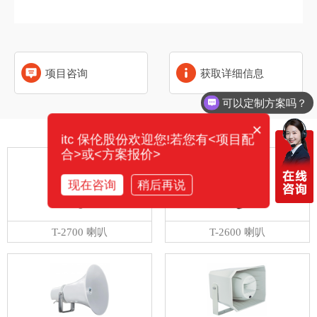
项目咨询
获取详细信息
可以定制方案吗？
×
相关产品
itc 保伦股份欢迎您!若您有<项目配
合>或<方案报价>
现在咨询
稍后再说
T-2700 喇叭
T-2600 喇叭