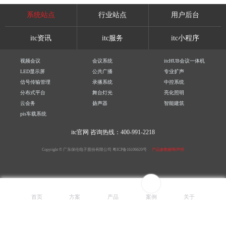
系统站点
行业站点
用户后台
itc资讯
itc服务
itc小程序
视频会议
会议系统
itcHUB会议一体机
LED显示屏
公共广播
专业扩声
信号传输管理
录播系统
中控系统
分布式平台
舞台灯光
亮化照明
云会务
扬声器
智能建筑
pis车载系统
itc官网
咨询热线：400-991-2218
Copyright © 广东保伦电子股份有限公司
粤ICP备16106620号
产品参数解释声明
首页
方案
产品
案例
关于