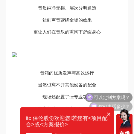
音质纯净无损、层次分明通透
达到声音萦绕全场的效果
更让人们在音乐的熏陶下舒缓身心
音箱的优质发声与高效运行
当然也离不开其他设备的配合
可以定制方案吗？
现场还配置了itc专业功放
你们电话多少？
数字音频处理器和电源时序器使用
×
itc 保伦股份欢迎您!若您有<项目配
能够提供精确的音频处理
合>或<方案报价>
出色的声音效果和稳定可靠的运行能力