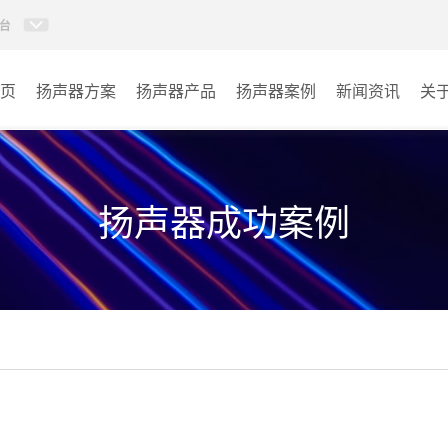
台
页
扬声器方案
扬声器产品
扬声器案例
新闻资讯
关
草地音箱
学校
吊顶喇叭系列
景区
扬声器成功案例
防水喇叭系列
车站
壁挂音箱系列
商场
天花喇叭系列
园区
音柱系列
其它