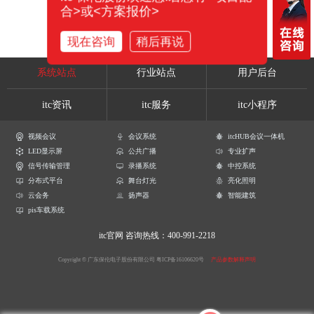
合>或<方案报价>
现在咨询
稍后再说
系统站点
行业站点
用户后台
itc资讯
itc服务
itc小程序
视频会议
会议系统
itcHUB会议一体机
LED显示屏
公共广播
专业扩声
信号传输管理
录播系统
中控系统
分布式平台
舞台灯光
亮化照明
云会务
扬声器
智能建筑
pis车载系统
itc官网
咨询热线：400-991-2218
Copyright © 广东保伦电子股份有限公司
粤ICP备16106620号
产品参数解释声明