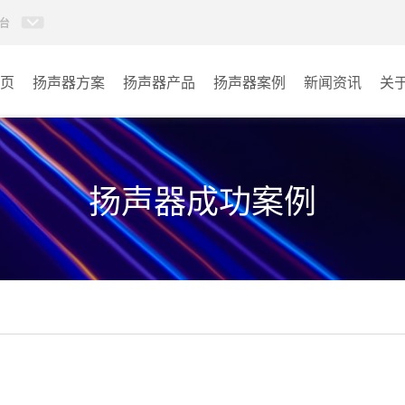
台
页
扬声器方案
扬声器产品
扬声器案例
新闻资讯
关
草地音箱
学校
吊顶喇叭系列
景区
扬声器成功案例
防水喇叭系列
车站
壁挂音箱系列
商场
天花喇叭系列
园区
音柱系列
其它