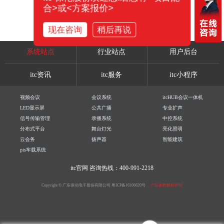
合>或<方案报价>
现在咨询
稍后再说
系统站点
行业站点
用户后台
itc资讯
itc服务
itc小程序
视频会议
会议系统
itcHUB会议一体机
LED显示屏
公共广播
专业扩声
信号传输管理
录播系统
中控系统
分布式平台
舞台灯光
亮化照明
云会务
扬声器
智能建筑
pis车载系统
itc官网
咨询热线：400-991-2218
Copyright © 广东保伦电子股份有限公司
粤ICP备16106620号
产品参数解释声明