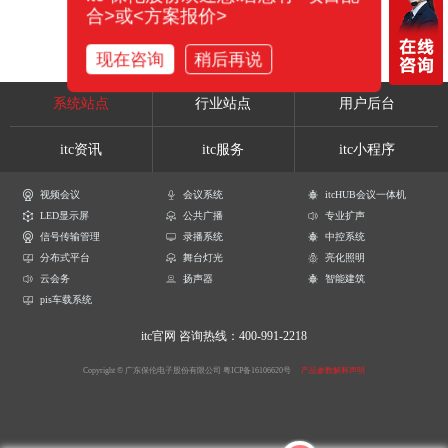
合>或<方案报价>
现在咨询
稍后再说
系统站点
行业站点
用户后台
itc资讯
itc服务
itc小程序
视频会议
会议系统
itcHUB会议一体机
LED显示屏
公共广播
专业扩声
信号传输管理
录播系统
中控系统
分布式平台
舞台灯光
亮化照明
云会务
扬声器
智能建筑
pis车载系统
itc官网
咨询热线：400-991-2218
Copyright © 广东保伦电子股份有限公司
粤ICP备16106620号
产品参数解释声明