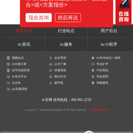
合>或<方案报价>
现在咨询
稍后再说
系统站点
行业站点
用户后台
itc资讯
itc服务
itc小程序
视频会议
会议系统
itcHUB会议一体机
LED显示屏
公共广播
专业扩声
信号传输管理
录播系统
中控系统
分布式平台
舞台灯光
亮化照明
云会务
扬声器
智能建筑
pis车载系统
itc官网
咨询热线：400-991-2218
Copyright © 广东保伦电子股份有限公司
粤ICP备16106620号
产品参数解释声明