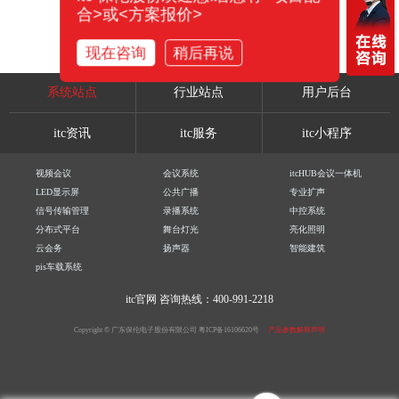
合>或<方案报价>
现在咨询
稍后再说
系统站点
行业站点
用户后台
itc资讯
itc服务
itc小程序
视频会议
会议系统
itcHUB会议一体机
LED显示屏
公共广播
专业扩声
信号传输管理
录播系统
中控系统
分布式平台
舞台灯光
亮化照明
云会务
扬声器
智能建筑
pis车载系统
itc官网
咨询热线：400-991-2218
Copyright © 广东保伦电子股份有限公司
粤ICP备16106620号
产品参数解释声明