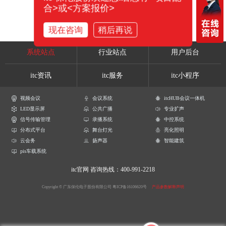
合>或<方案报价>
现在咨询
稍后再说
系统站点
行业站点
用户后台
itc资讯
itc服务
itc小程序
视频会议
会议系统
itcHUB会议一体机
LED显示屏
公共广播
专业扩声
信号传输管理
录播系统
中控系统
分布式平台
舞台灯光
亮化照明
云会务
扬声器
智能建筑
pis车载系统
itc官网
咨询热线：400-991-2218
Copyright © 广东保伦电子股份有限公司
粤ICP备16106620号
产品参数解释声明