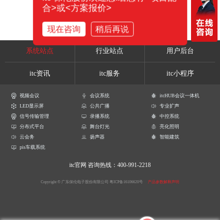
合>或<方案报价>
现在咨询
稍后再说
系统站点
行业站点
用户后台
itc资讯
itc服务
itc小程序
视频会议
会议系统
itcHUB会议一体机
LED显示屏
公共广播
专业扩声
信号传输管理
录播系统
中控系统
分布式平台
舞台灯光
亮化照明
云会务
扬声器
智能建筑
pis车载系统
itc官网
咨询热线：400-991-2218
Copyright © 广东保伦电子股份有限公司
粤ICP备16106620号
产品参数解释声明