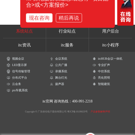
合>或<方案报价>
现在咨询
稍后再说
系统站点
行业站点
用户后台
itc资讯
itc服务
itc小程序
视频会议
会议系统
itcHUB会议一体机
LED显示屏
公共广播
专业扩声
信号传输管理
录播系统
中控系统
分布式平台
舞台灯光
亮化照明
云会务
扬声器
智能建筑
pis车载系统
itc官网
咨询热线：400-991-2218
Copyright © 广东保伦电子股份有限公司
粤ICP备16106620号
产品参数解释声明